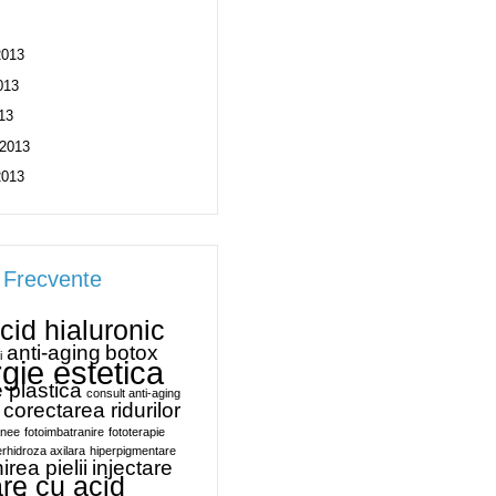
2013
013
13
 2013
2013
 Frecvente
cid hialuronic
anti-aging
botox
i
rgie estetica
e plastica
consult anti-aging
corectarea ridurilor
anee
fotoimbatranire
fototerapie
erhidroza axilara
hiperpigmentare
irea pielii
injectare
are cu acid