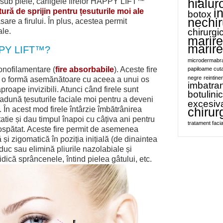
c sub piele, cârligele firelor HAPPY LIFT™
hialur
i
tură de sprijin pentru țesuturile moi ale
botox
nechir
are a firului. În plus, acestea permit
ale.
chirurgi
marire
marir
APPY LIFT™?
microdermabr
nofilamentare (
fire absorbabile
). Aceste fire
papiloame cut
negre
reintiner
a o formă asemănătoare cu aceea a unui os
imbatran
proape invizibili. Atunci când firele sunt
botulini
 adună țesuturile faciale moi pentru a deveni
excesiv
. În acest mod firele întârzie îmbătrânirea
chirur
tatie și dau timpul înapoi cu câțiva ani pentru
tratament facia
ospătat. Aceste fire permit de asemenea
și zigomatică în poziția inițială (de dinaintea
duc sau elimină pliurile nazolabiale și
idică sprâncenele, întind pielea gâtului, etc.