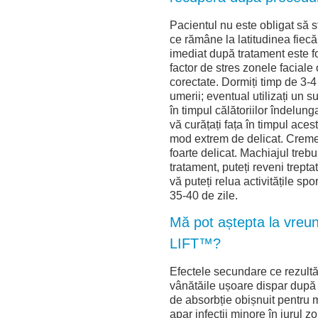
Pacientul nu este obligat să 
ce rămâne la latitudinea fiecă
imediat după tratament este f
factor de stres zonele faciale
corectate. Dormiți timp de 3-4
umerii; eventual utilizați un 
în timpul călătoriilor îndelun
vă curățați fața în timpul acest
mod extrem de delicat. Creme
foarte delicat. Machiajul trebu
tratament, puteți reveni trept
vă puteți relua activitățile spo
35-40 de zile.
Mă pot aștepta la vreu
LIFT™?
Efectele secundare ce rezultă 
vânătăile ușoare dispar după
de absorbție obișnuit pentru mi
apar infecții minore în jurul zo