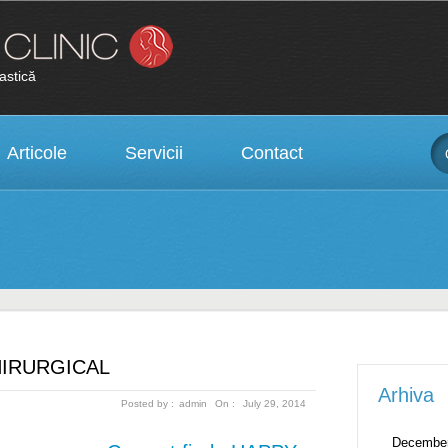
lastică
Articole
Servicii
Contact
HIRURGICAL
Arhiva
Posted by :
admin
On :
July 29, 2014
December