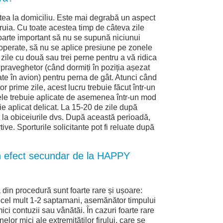
stea la domiciliu. Este mai degrabă un aspect
ruia. Cu toate acestea timp de câteva zile
oarte important să nu se supună niciunui
 operate, să nu se aplice presiune pe zonele
 zile cu două sau trei perne pentru a vă ridica
supraveghetor (când dormiți în poziția așezat
gate în avion) pentru perna de gât. Atunci când
or prime zile, acest lucru trebuie făcut într-un
le trebuie aplicate de asemenea într-un mod
ie aplicat delicat. La 15-20 de zile după
at la obiceiurile dvs. După această perioadă,
rtive. Sporturile solicitante pot fi reluate după
n efect secundar de la HAPPY
din procedură sunt foarte rare și ușoare:
 cel mult 1-2 saptamani, asemănător timpului
ci contuzii sau vânătăi. În cazuri foarte rare
nelor mici ale extremităților firului, care se