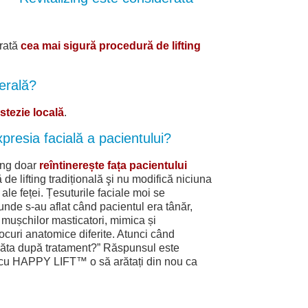
erată
cea mai sigură procedură de lifting
erală?
stezie locală
.
presia facială a pacientului?
ing doar
reîntinerește fața pacientului
e lifting tradițională şi nu modifică niciuna
 ale feței. Țesuturile faciale moi se
 unde s-au aflat când pacientul era tânăr,
a mușchilor masticatori, mimica și
locuri anatomice diferite. Atunci când
arăta după tratament?” Răspunsul este
i, cu HAPPY LIFT™ o să arătați din nou ca