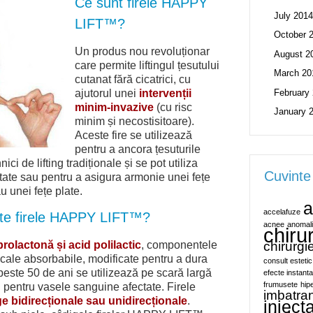
Ce sunt firele HAPPY
July 2014
LIFT™?
October 
Un produs nou revoluționar
August 2
care permite liftingul țesutului
March 20
cutanat fără cicatrici, cu
February
ajutorul unei
intervenții
minim-invazive
(cu risc
January 
minim și necostisitoare).
Aceste fire se utilizează
pentru a ancora țesuturile
ici de lifting tradiționale și se pot utiliza
Cuvinte
mitate sau pentru a asigura armonie unei fețe
 unei fețe plate.
a
accelafuze
ate firele HAPPY LIFT™?
acnee
anomali
chiru
rolactonă și acid polilactic
, componentele
chirurgi
gicale absorbabile, modificate pentru a dura
consult estetic
peste 50 de ani se utilizează pe scară largă
efecte instant
frumusete
hip
i pentru vasele sanguine afectate. Firele
imbatran
ge bidirecționale sau unidirecționale
.
inject