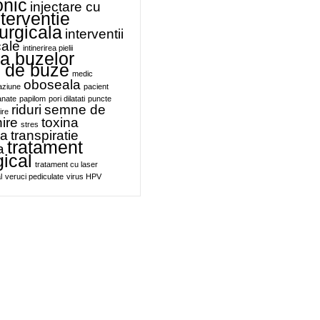
onic
injectare cu
nterventie
urgicala
interventii
cale
intinerirea pielii
a buzelor
e de buze
medic
oboseala
aziune
pacient
anate
papilom
pori dilatati
puncte
riduri
semne de
ire
ire
toxina
stres
ca
transpiratie
tratament
a
gical
tratament cu laser
l
veruci pediculate
virus HPV