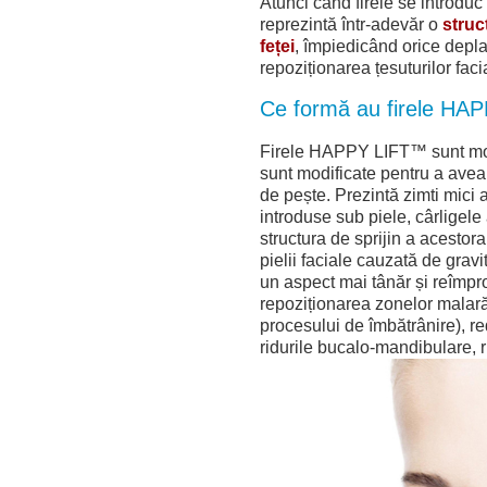
Atunci când firele se introdu
reprezintă într-adevăr o
struc
feței
, împiedicând orice deplas
repoziționarea țesuturilor faci
Ce formă au firele H
Firele HAPPY LIFT™ sunt mo
sunt modificate pentru a ave
de pește. Prezintă zimti mici a
introduse sub piele, cârligele
structura de sprijin a acestora
pielii faciale cauzată de gravi
un aspect mai tânăr și reîmpr
repoziționarea zonelor malară 
procesului de îmbătrânire), re
ridurile bucalo-mandibulare, r