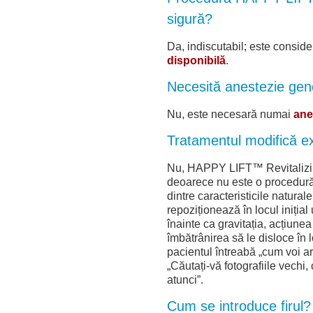
sigură?
Da, indiscutabil; este consid
disponibilă
.
Necesită anestezie gen
Nu, este necesară numai
ane
Tratamentul modifică ex
Nu, HAPPY LIFT™ Revitaliz
deoarece nu este o procedură d
dintre caracteristicile naturale
repoziționează în locul inițial
înainte ca gravitația, acțiune
îmbătrânirea să le disloce în 
pacientul întreabă „cum voi 
„Căutați-vă fotografiile vech
atunci”.
Cum se introduce firul?