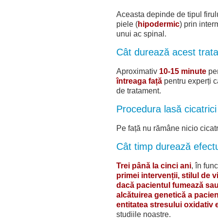
Aceasta depinde de tipul firul
piele (
hipodermic
) prin inter
unui ac spinal.
Cât durează acest trat
Aproximativ
10-15 minute
pen
întreaga față
pentru experți ca
de tratament.
Procedura lasă cicatrici 
Pe față nu rămâne nicio cicatr
Cât timp durează efec
Trei până la cinci ani
, în fun
primei intervenții, stilul de 
dacă pacientul fumează sau 
alcătuirea genetică a pacien
entitatea stresului oxidativ e
studiile noastre.