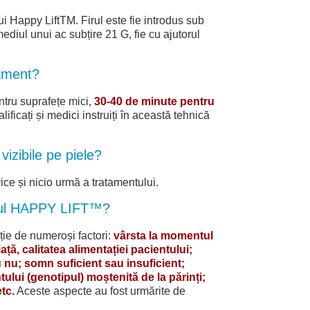
ui Happy LiftTM. Firul este fie introdus sub
mediul unui ac subțire 21 G, fie cu ajutorul
ament?
tru suprafețe mici,
30-40 de minute pentru
lificați și medici instruiți în această tehnică
vizibile pe piele?
ice și nicio urmă a tratamentului.
tul HAPPY LIFT™?
cție de numeroși factori:
vârsta la momentul
viață, calitatea alimentației pacientului;
nu; somn suficient sau insuficient;
tului (genotipul) moștenită de la părinți;
tc.
Aceste aspecte au fost urmărite de