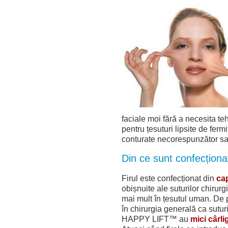
faciale moi fără a necesita tehn
pentru țesuturi lipsite de fer
conturate necorespunzător sau
Din ce sunt confecțion
Firul este confecționat din
cap
obișnuite ale suturilor chirur
mai mult în țesutul uman. De 
în chirurgia generală ca sutur
HAPPY LIFT™ au
mici cârli