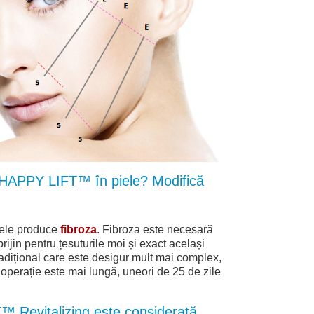
 HAPPY LIFT™ în piele? Modifică
piele produce
fibroza
. Fibroza este necesară
rijin pentru țesuturile moi și exact același
tradițional care este desigur mult mai complex,
perație este mai lungă, uneori de 25 de zile
 Revitalizing este considerată