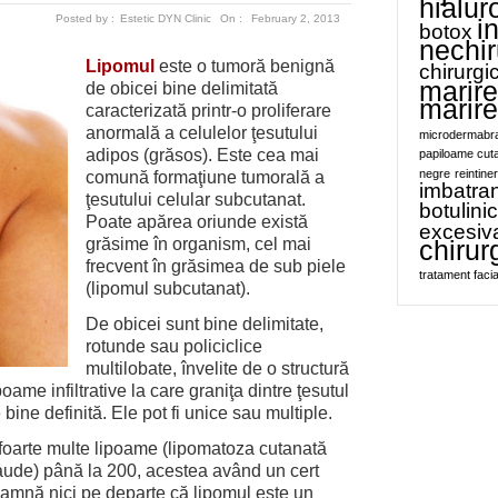
hialur
Posted by :
Estetic DYN Clinic
On :
February 2, 2013
i
botox
nechir
Lipomul
este o tumoră benignă
chirurgi
marire
de obicei bine delimitată
marir
caracterizată printr-o proliferare
anormală a celulelor ţesutului
microdermabr
adipos (grăsos). Este cea mai
papiloame cut
negre
reintiner
comună formaţiune tumorală a
imbatran
ţesutului celular subcutanat.
botulini
Poate apărea oriunde există
excesiv
grăsime în organism, cel mai
chirur
frecvent în grăsimea de sub piele
tratament facia
(lipomul subcutanat).
De obicei sunt bine delimitate,
rotunde sau policiclice
multilobate, învelite de o structură
ipoame infiltrative la care graniţa dintre ţesutul
bine definită. Ele pot fi unice sau multiple.
ă foarte multe lipoame (lipomatoza cutanată
ude) până la 200, acestea având un cert
seamnă nici pe departe că lipomul este un