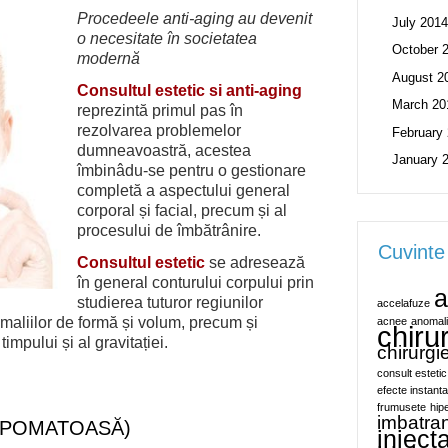
Procedeele anti-aging au devenit
July 2014
o necesitate în societatea
October 
modernă
August 2
Consultul estetic si anti-aging
March 20
reprezintă primul pas în
rezolvarea problemelor
February
dumneavoastră, acestea
January 
îmbinâdu-se pentru o gestionare
completă a aspectului general
corporal și facial, precum și al
procesului de îmbătrânire.
Cuvinte
Consultul estetic
se adresează
în general conturului corpului prin
a
studierea tuturor regiunilor
accelafuze
aliilor de formă și volum, precum și
acnee
anomali
chiru
impului și al gravitației.
chirurgi
consult estetic
efecte instant
frumusete
hip
imbatran
IPOMATOASĂ)
inject