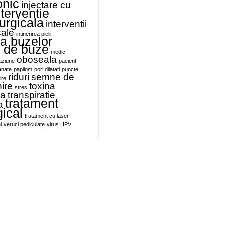
onic
injectare cu
nterventie
urgicala
interventii
cale
intinerirea pielii
a buzelor
e de buze
medic
oboseala
aziune
pacient
anate
papilom
pori dilatati
puncte
riduri
semne de
ire
ire
toxina
stres
ca
transpiratie
tratament
a
gical
tratament cu laser
l
veruci pediculate
virus HPV