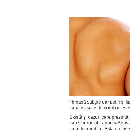
fibroasă subţire dar pot fi şi l
sănătos şi cel tumoral nu este 
Există şi cazuri care prezint
sau sindromul Launois-Bensa
caracter ereditar. Asta nu în