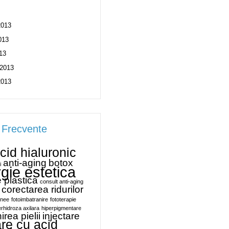
2013
013
13
 2013
2013
 Frecvente
cid hialuronic
anti-aging
botox
i
rgie estetica
e plastica
consult anti-aging
corectarea ridurilor
anee
fotoimbatranire
fototerapie
erhidroza axilara
hiperpigmentare
irea pielii
injectare
are cu acid