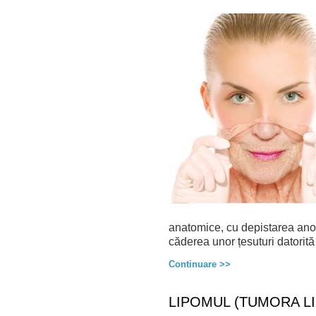
anatomice, cu depistarea anom
căderea unor țesuturi datorită t
Continuare >>
LIPOMUL (TUMORA L