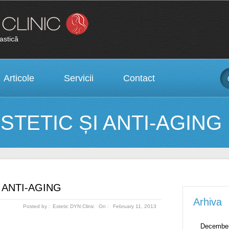
lastică
Articole
Servicii
Contact
STETIC ȘI ANTI-AGING
 ANTI-AGING
Arhiva
Posted by :
Estetic DYN Clinic
On :
February 11, 2013
December