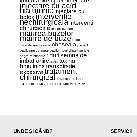
imbatranirea pielii
injectare
injectare cu acid
hialuronic
injectare cu
interventie
botox
nechirurgicala
interventii
chirurgicale
intinerirea pielii
marirea buzelor
marire de buze
medic
oboseala
microdermabraziune
pacient
papiloame cutanate
papilom
pori dilatati
puncte
riduri
semne de
negre
reintinerire
imbatranire
toxina
stres
botulinica
transpiratie
tratament
excesiva
chirurgical
tratament cu laser
tratament facial
veruci pediculate
virus HPV
UNDE ȘI CÂND?
SERVICII