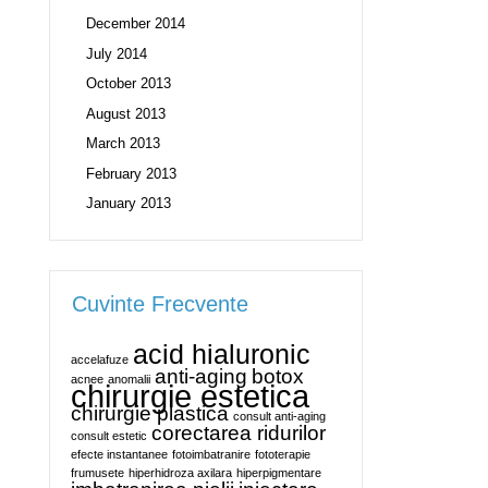
December 2014
July 2014
October 2013
August 2013
March 2013
February 2013
January 2013
Cuvinte Frecvente
acid hialuronic
accelafuze
anti-aging
botox
acnee
anomalii
chirurgie estetica
chirurgie plastica
consult anti-aging
corectarea ridurilor
consult estetic
efecte instantanee
fotoimbatranire
fototerapie
frumusete
hiperhidroza axilara
hiperpigmentare